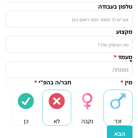
בעבודה
חבר/ה בהפ"י
₪
ר
נקבה
לא
כן
א