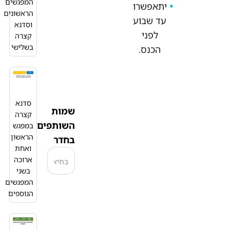
המפגשים
יתאפשרו
הראשונים
עד שבוע
וסדנא
לפני
קצרה
בשלישי
הכנס.
סדנא
שמות
קצרה
השותפים
במפגש
הראשון
בחדר
ואחת
ארוכה
בשני
המפגשים
הנוספים