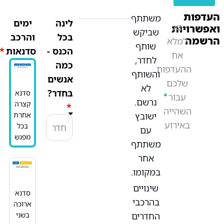
ת
משתתף
לינה
ימים
נא
יות
שביקש
בכל
והרכב
למלא
שותף
הכנס -
סדנאות
את
לחדר,
כמה
העדפות
והשותף
אנשים
שלכם
לא
בחדר?
סדנא
עבור
נרשם.
קצרה
השהייה
ישובץ
אחרת
באירוע
בכל
עם
מפגש
משתתף
אחר
במקומו.
שינויים
סדנא
בהרכבי
ארוכה
החדרים
בשני