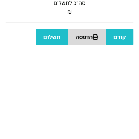
סה"כ לתשלום
₪
ם
הדפסה
תשלום