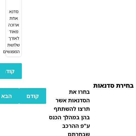
סדנא
אחת
ארוכה
מאוד
לאורך
שלושת
המפגשים
₪
מחיר
קודם
הבא
סדנאות
בחרו את
₪
מחיר
קודם
הבא
הסדנאות אשר
תרצו להשתתף
בהן במהלך הכנס
ע"פ ההרכב
שבחרתם