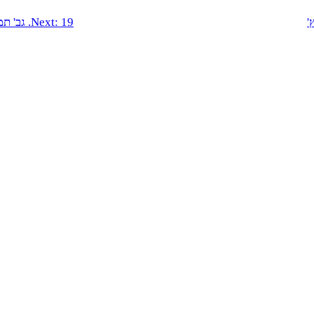
19. גב' תמר עיני להמן + גב' נועה פלג צברי
Next: