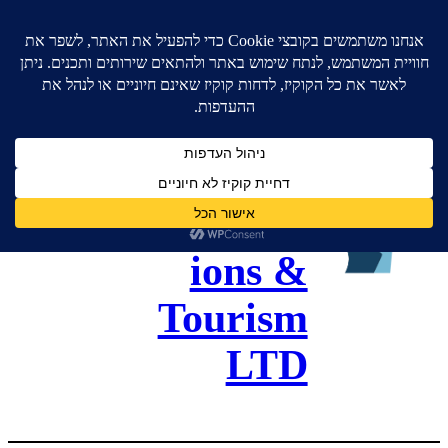
גל כנסים
ותיירות –
Gal
Convent
ions &
Tourism
LTD