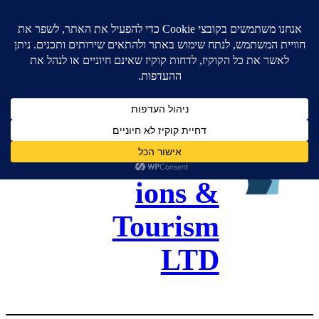
גל כנסים
ותיירות –
Gal
Convent
ions &
Tourism
LTD