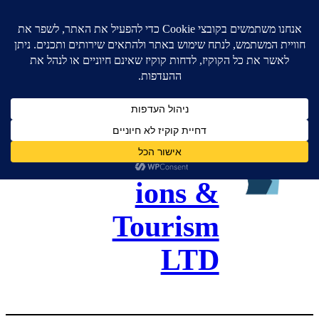
גל כנסים
ותיירות –
Gal
Convent
ions &
Tourism
LTD