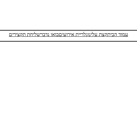
עמוד הבית
קצת עלינו
גלריית אירועים
בואו נדבר
שליחת תקצירים