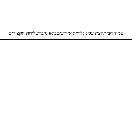
עמוד הבית
קצת עלינו
גלריית אירועים
בואו נדבר
שליחת תקצירים