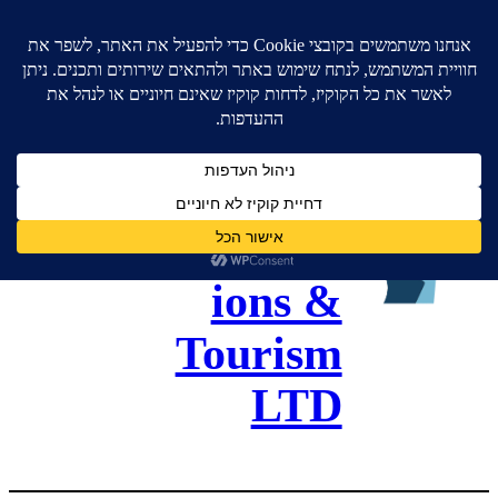
גל כנסים
ותיירות –
Gal
Convent
ions &
Tourism
LTD