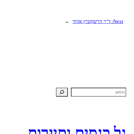
Next:
ד"ר הרשקוביץ אוהד
→
גל כנסים ותיירות –