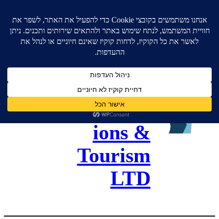
גל כנסים
ותיירות –
Gal
Convent
ions &
Tourism
LTD