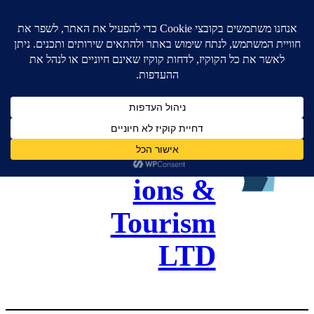
גל כנסים
ותיירות –
Gal
Convent
ions &
Tourism
LTD