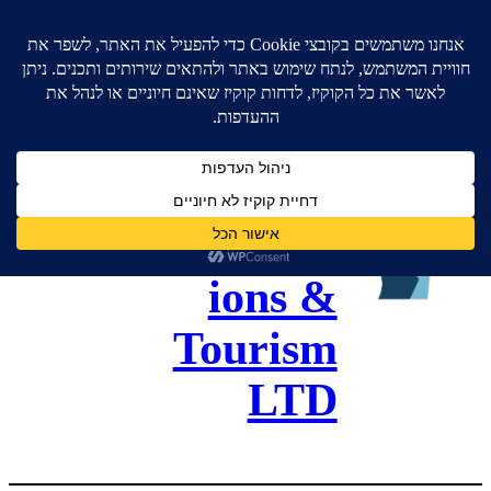
גל כנסים
ותיירות –
Gal
Convent
ions &
Tourism
LTD