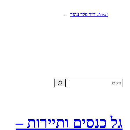
Next:
ד"ר פלד עופר
→
גל כנסים ותיירות –