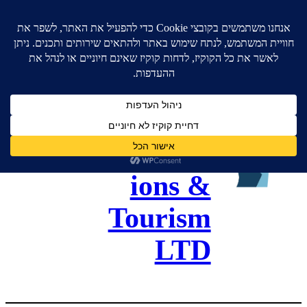
גל כנסים
ותיירות –
Gal
Convent
ions &
Tourism
LTD