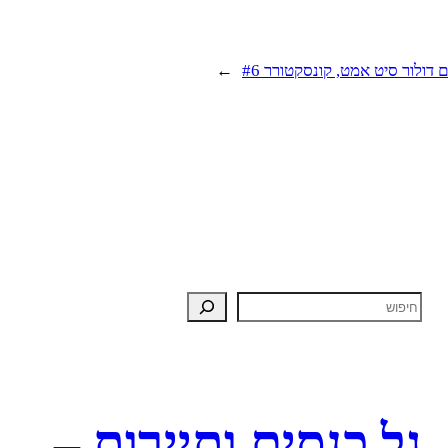
 דולור סיט אמט, קונסקטורר #6
→
גל כנסים ותיירות –