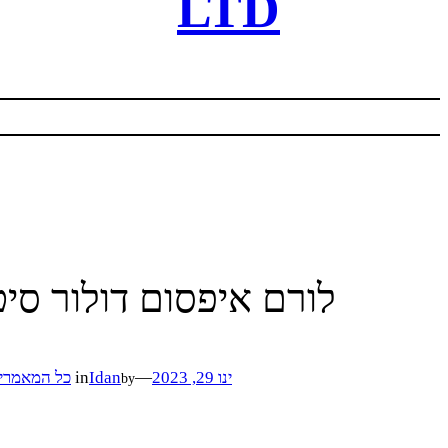
LTD
לורם איפסום דולור סיט
ינו 29, 2023
—
Idan
in
כל המאמרי
by