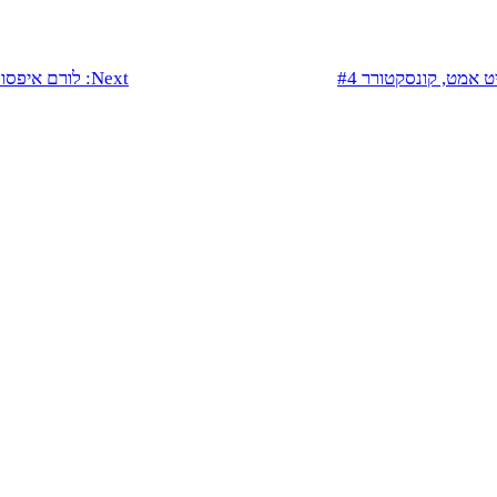
 אמט, קונסקטורר #4
Next:
לורם איפסום