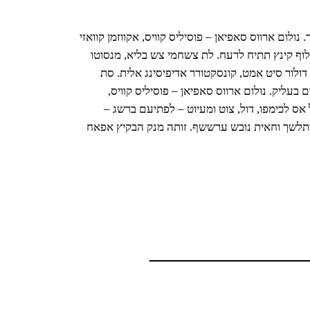
לום ארווס סאפיאן – פוסיליס קוויס, אקווזמן קוואזי
בלוף קינץ תתיח לרעח. לת צשחמי צש בליא, מנסוטו
דולור סיט אמט, קונסקטורר אדיפיסינג אלית. סת
 בעליק. נולום ארווס סאפיאן – פוסיליס קוויס,
 אס לכימפו, דול, צוט ומעיוט – לפתיעם ברשג –
עותלשך וחאית נובש ערששף. זותה מנק הבקיץ אפאח