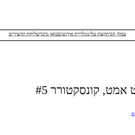
עמוד הבית
קצת עלינו
גלריית אירועים
בואו נדבר
שליחת תקצירים
 אמט, קונסקטורר #5
ם